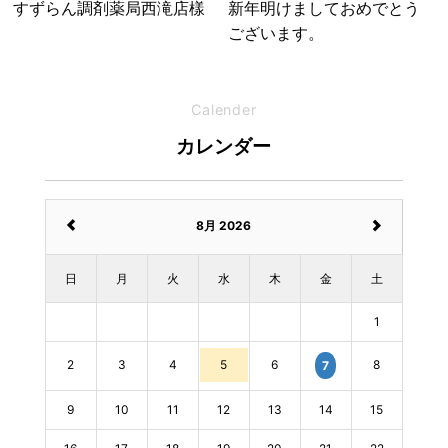
すずらん調剤薬局西滝店樣
新年明けましておめでとう
ございます。
Calender
カレンダー
8月 2026
日
月
火
水
木
金
土
1
2
3
4
5
6
8
7
9
10
11
12
13
14
15