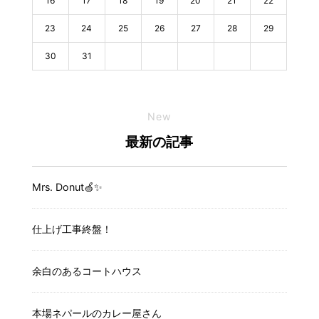
16
17
18
19
20
21
22
23
24
25
26
27
28
29
30
31
New
最新の記事
Mrs. Donut🍏✨️
仕上げ工事終盤！
余白のあるコートハウス
本場ネパールのカレー屋さん