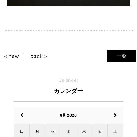
一覧
< new
back >
Calender
カレンダー
8月 2026
日
月
火
水
木
金
土