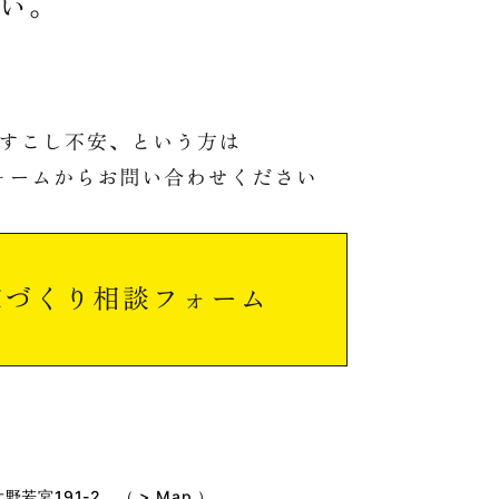
市大野若宮191-2
（ >
Map
）